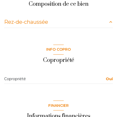
Composition de ce bien
Rez-de-chaussée
cuisine
m²
salon/sejour
13.28 m²
INFO COPRO
chambre
13.44 m²
Copropriété
salle d'eau
5.86 m²
entrée
2.88 m²
Copropriété
Oui
chambre
13.27 m²
FINANCIER
Informations financières