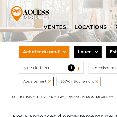
VENTES
LOCATIONS
Acheter
du neuf
Louer
Es
Type de bien
1
Localisation
De l'ancien
à l'année
Du neuf
Appartement
95570 - Bouffémont
De l'immo pro
AGENCE IMMOBILIÈRE GROSLAY, SOISY-SOUS-MONTMORENCY
Nos
5
annonces d'Appartements neufs