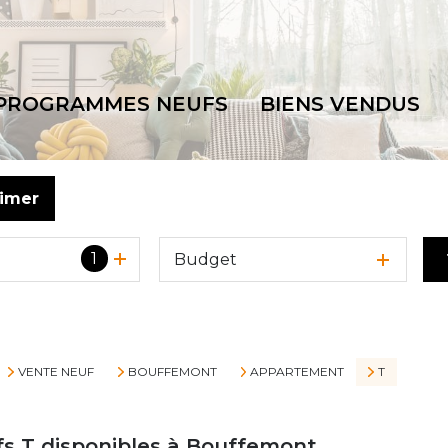
PROGRAMMES NEUFS
BIENS VENDUS
timer
1
Budget
VENTE NEUF
BOUFFEMONT
APPARTEMENT
T
 T disponibles à Bouffemont