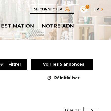
0
SE CONNECTER
FR
ESTIMATION
NOTRE ADN
Filtrer
Voir les
5
annonces
Réinitialiser
Trier par