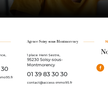
N
Agence Soisy-sous-Montmorency
No
nce,
1 place Henri Sestre,
95230 Soisy-sous-
Montmorency
 30
01 39 83 30 30
mo95.fr
contact@access-immo95.fr