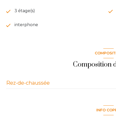
3 étage(s)
interphone
COMPOSIT
Composition d
Rez-de-chaussée
entrée
WC
INFO COP