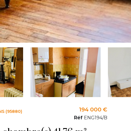
194 000 €
NS (95880)
Réf
ENG194/B