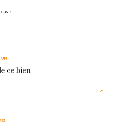
cave
ION
e ce bien
3.27 m²
1.32 m²
RO