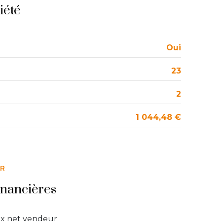
12.45 m²
iété
5.51 m²
8.86 m²
Oui
10.35 m²
23
2
1 044,48 €
ER
inancières
ix net vendeur