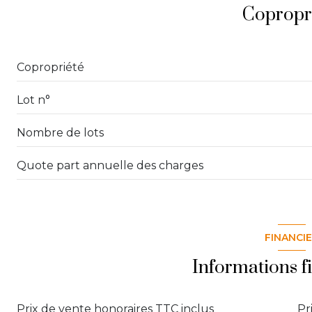
Salon
Copropr
cuisine
Pièce / Buanderie
Copropriété
chambre
Lot n°
Nombre de lots
Quote part annuelle des charges
FINANCI
Informations f
Prix de vente honoraires TTC inclus
Pr