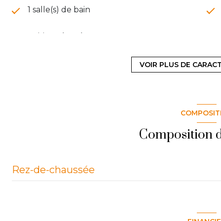
1 salle(s) de bain
cuisine séparée
exposition Sud
VOIR PLUS DE CARAC
4 étage(s)
COMPOSIT
balcon
Composition d
Rez-de-chaussée
degagement
entrée