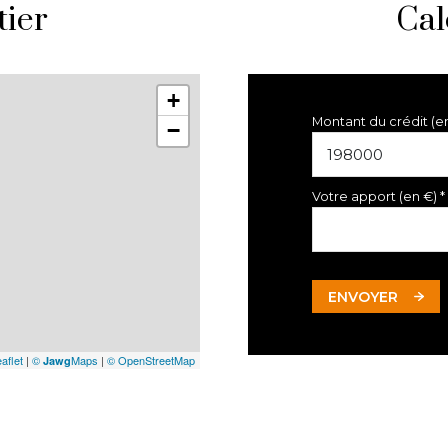
tier
Cal
+
Montant du crédit (e
−
Votre apport (en €) *
ENVOYER
aflet
|
©
Maps
|
© OpenStreetMap
Jawg