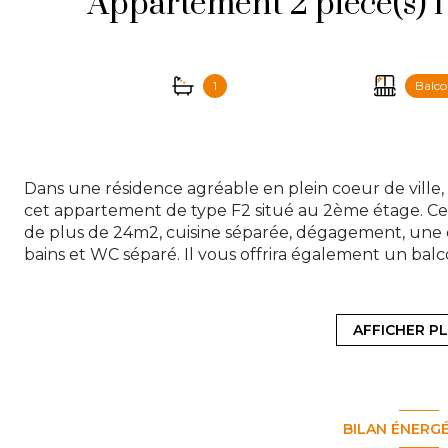
1
Balc
Dans une résidence agréable en plein coeur de ville
cet appartement de type F2 situé au 2ème étage. Ce F
de plus de 24m2, cuisine séparée, dégagement, une c
bains et WC séparé. Il vous offrira également un balc
plein sud, une cave ainsi qu'une place de stationne
(ENVIRON 30€/MOIS). Charges 109€/mois (eau froide, a
communes). Venez découvrir cet appartement lumineux
AFFICHER P
Travaux rafraîchissement à prévoir. Contactez notre 
contact@access-immo95.fr
Les informations sur les risques auxquels ce bien est 
BILAN ÉNERG