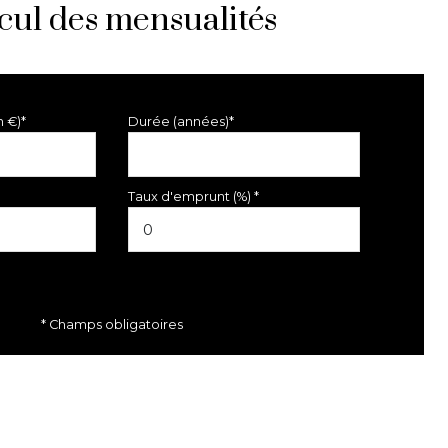
cul des mensualités
n €)*
Durée (années)*
Taux d'emprunt (%) *
* Champs obligatoires