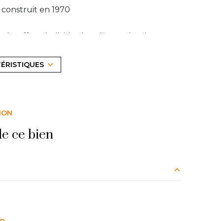
construit en 1970
Chauffage individuel : radiateur (gaz)
2ème étage
TÉRISTIQUES
cave
ION
e ce bien
1.14 m²
7.65 m²