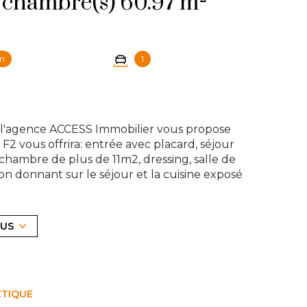
Appartement 2 pièce(s) 1 chambre(s) 60.97 m²
on
1
, l'agence ACCESS Immobilier vous propose
2 vous offrira: entrée avec placard, séjour
hambre de plus de 11m2, dressing, salle de
on donnant sur le séjour et la cuisine exposé
ment boxable. Chauffage individuel gaz
ssurance, syndic, entretien parties
 qui vous offrira de belles possiblités!
LUS
agence au 01 39 83 30 30 ou par mail à
exposé sont disponibles sur le site
Géorisques
ÉTIQUE