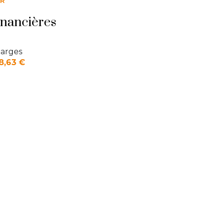
ER
23.31 m²
inancières
8.63 m²
arges
11.54 m²
8,63 €
3.73 m²
4.47 m²
1.64 m²