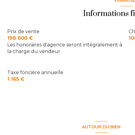
FINANCI
salon/sejour
Informations f
cuisine
Prix de vente
Ch
chambre 1
198 000 €
10
dressing
Les honoraires d'agence seront intégralement à
la charge du vendeur
salle de bain
WC
Taxe foncière annuelle
1 165 €
AUTOUR DU BIEN