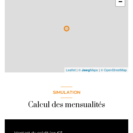
−
Leaflet
|
©
Maps
|
© OpenStreetMap
Jawg
SIMULATION
Calcul des mensualités
Montant du crédit (en €)*