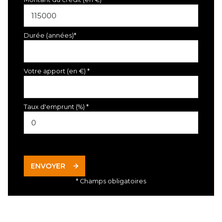
Durée (années)*
Votre apport (en €) *
Taux d'emprunt (%) *
ENVOYER
* Champs obligatoires