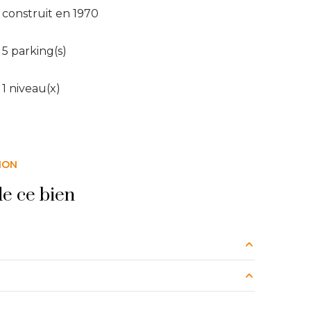
construit en 1970
5 parking(s)
1 niveau(x)
ION
e ce bien
7.74 m²
1.12 m²