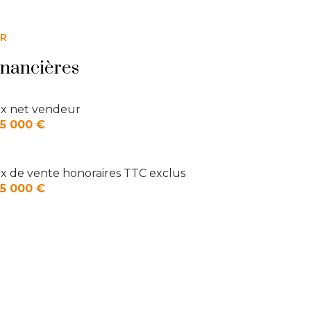
65.5 m²
5.58 m²
ER
21.32 m²
inancières
13.65 m²
8.8 m²
ix net vendeur
5 000 €
ix de vente honoraires TTC exclus
5 000 €