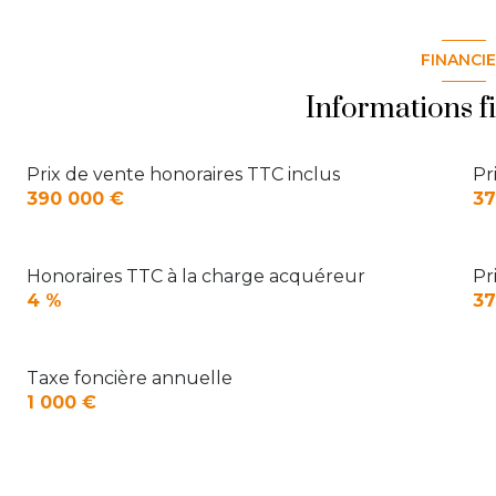
Sous-sol
salle de bain
FINANCI
salon/sejour
Informations f
chambre 1
Chambre 2
Prix de vente honoraires TTC inclus
Pr
390 000 €
37
Honoraires TTC à la charge acquéreur
Pr
4 %
37
Taxe foncière annuelle
1 000 €