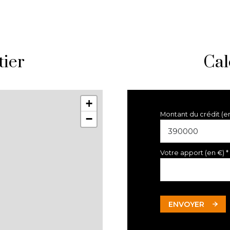
tier
Cal
+
Montant du crédit (e
−
Votre apport (en €) *
ENVOYER