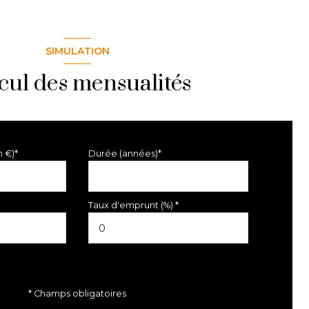
SIMULATION
cul des mensualités
n €)*
Durée (années)*
Taux d'emprunt (%) *
* Champs obligatoires