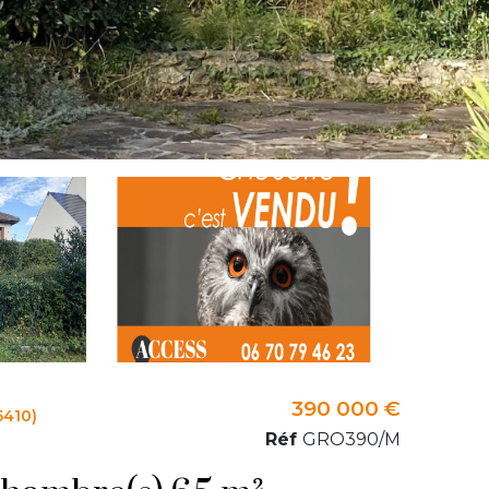
390 000 €
5410)
Réf
GRO390/M