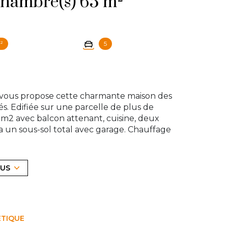
Maison 3 pièce(s) 2 chambre(s) 65 m²
²
5
 vous propose cette charmante maison des
s. Edifiée sur une parcelle de plus de
20m2 avec balcon attenant, cuisine, deux
ra un sous-sol total avec garage. Chauffage
ir plusieurs possibilités pour agrandir votre
 notre agence au 01 39 83 30 30 ou par mail à
LUS
exposé sont disponibles sur le site
Géorisques
ÉTIQUE