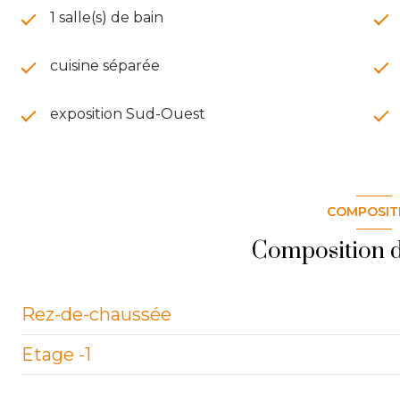
1 salle(s) de bain
cuisine séparée
exposition Sud-Ouest
COMPOSIT
Composition d
Rez-de-chaussée
Etage -1
entrée
WC