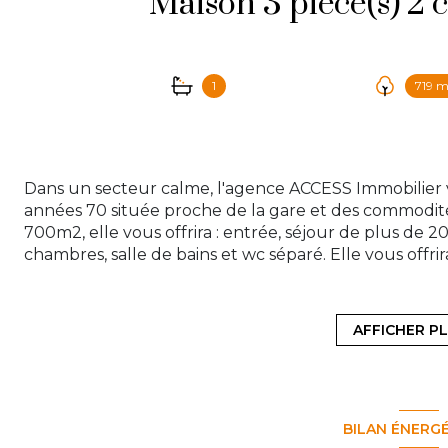
1
719 m
Dans un secteur calme, l'agence ACCESS Immobilier
années 70 située proche de la gare et des commodité
700m2, elle vous offrira : entrée, séjour de plus de 
chambres, salle de bains et wc séparé. Elle vous offri
gaz. Venez découvrir cette maison qui pourra vous offr
espace de vie! Des travaux sont à prévoir. Contactez
contact@access-immo95.fr
AFFICHER P
Les informations sur les risques auxquels ce bien est 
BILAN ÉNERG