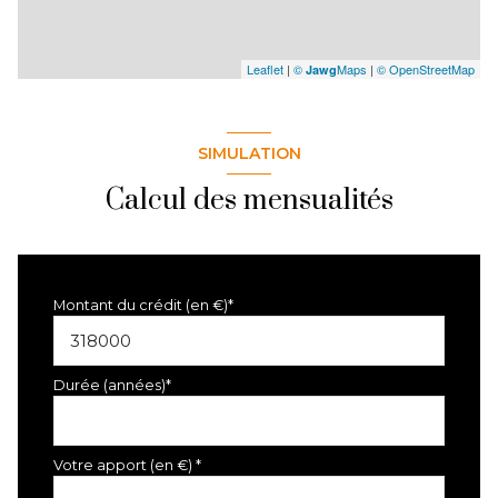
Leaflet
|
©
Maps
|
© OpenStreetMap
Jawg
SIMULATION
Calcul des mensualités
Montant du crédit (en €)*
Durée (années)*
Votre apport (en €) *