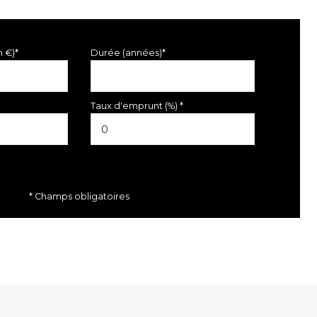
n €)*
Durée (années)*
Taux d'emprunt (%) *
* Champs obligatoires