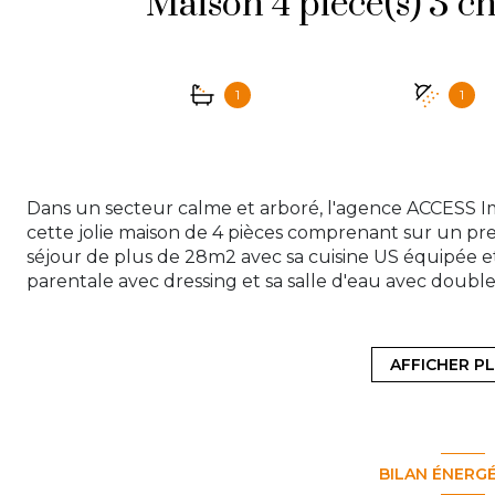
1
1
Dans un secteur calme et arboré, l'agence ACCESS 
cette jolie maison de 4 pièces comprenant sur un pr
séjour de plus de 28m2 avec sa cuisine US équipée 
parentale avec dressing et sa salle d'eau avec doubl
sous-sol, vous pourrez découvrir un espace aména
avec espace buanderie, 2 chambres et une salle de bai
jardin exposé sud/est sans vis-à-vis ! Chauffage élec
AFFICHER P
foncière de 735€. Venez découvrir ce bien rare sur l
30 30 ou par mail à contact@access-immo95.fr
BILAN ÉNERG