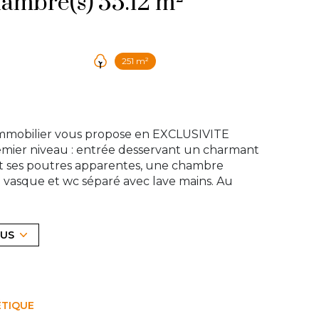
Maison 4 pièce(s) 3 chambre(s) 55.12 m²
251 m²
Immobilier vous propose en EXCLUSIVITE
emier niveau : entrée desservant un charmant
et ses poutres apparentes, une chambre
e vasque et wc séparé avec lave mains. Au
gé pour les enfants comprenant: dégagement
ns avec wc. Cette maison vous offrira un jolie
trique. Consommation de 145€/mois. Taxe
LUS
e marché ! Contactez notre agence au 01 39 83
ÉTIQUE