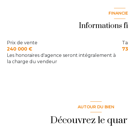
salon/sejour
salle de bain
FINANCI
WC
degagement
Informations f
chambre 1
Chambre 2
Prix de vente
Ta
Chambre 3
240 000 €
73
Les honoraires d'agence seront intégralement à
la charge du vendeur
AUTOUR DU BIEN
Découvrez le quar