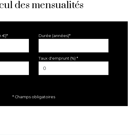
cul des mensualités
n €)*
Durée (années)*
Taux d'emprunt (%) *
* Champs obligatoires