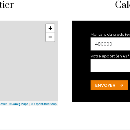
tier
Cal
+
Montant du crédit (e
−
Votre apport (en €) *
ENVOYER
aflet
|
©
Maps
|
© OpenStreetMap
Jawg