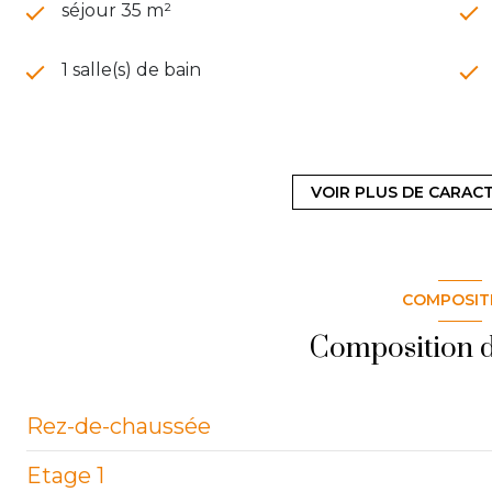
séjour 35 m²
1 salle(s) de bain
cuisine américaine (équipée)
VOIR PLUS DE CARAC
1 garage(s)
exposition Nord-Sud
COMPOSIT
terrasse
Composition d
Rez-de-chaussée
Etage 1
salon/sejour