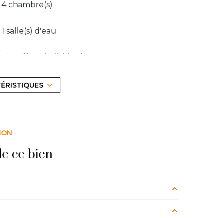
4 chambre(s)
1 salle(s) d'eau
Chauffage individuel : convecteur
(electrique)
TÉRISTIQUES
2 parking(s)
2 niveau(x)
ION
e ce bien
35.75 m²