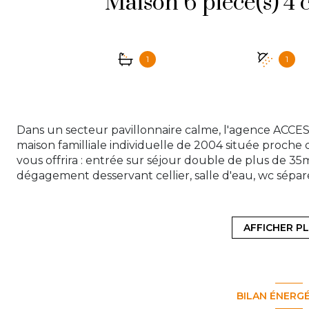
1
1
Dans un secteur pavillonnaire calme, l'agence ACCES
maison familliale individuelle de 2004 située proche
vous offrira : entrée sur séjour double de plus de 35
dégagement desservant cellier, salle d'eau, wc sépar
palier, 2 chambres avec placard de plus de 10m2, deu
douche et wc séparé. Vous disposerez également d'un
Le tout édifié sur une parcelle de 401m2. Chauffage
AFFICHER P
famille ? Ne passez pas à côté de cette maison plein
83 30 30 ou par mail à contact@access-immo95.fr
Les informations sur les risques auxquels ce bien est 
BILAN ÉNERG