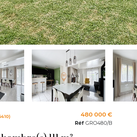
480 000 €
5410)
Réf
GRO480/B