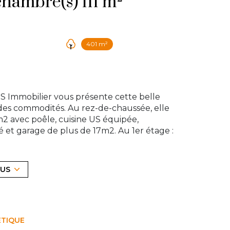
Maison 6 pièce(s) 4 chambre(s) 111 m²
401 m²
S Immobilier vous présente cette belle
 des commodités. Au rez-de-chaussée, elle
m2 avec poêle, cuisine US équipée,
é et garage de plus de 17m2. Au 1er étage :
x autres chambres, salle de bains avec
e terrasse. Stationnement garage et terrain.
 électrique. un nouveau projet pour votre
LUS
 de charme ! Contactez notre agence au 01 39
exposé sont disponibles sur le site
Géorisques
ÉTIQUE