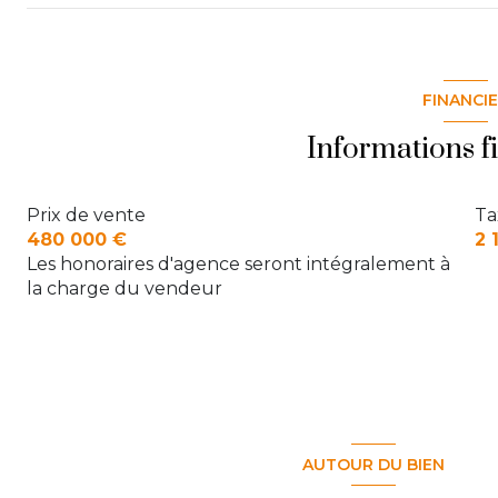
cuisine
Palier
degagement
chambre 1
FINANCI
cellier
Chambre 2
Informations f
salle d'eau
salle de bain
garage
Prix de vente
Ta
WC
480 000 €
2 
buanderie
Chambre 3
Les honoraires d'agence seront intégralement à
la charge du vendeur
WC
Chambre 4
AUTOUR DU BIEN