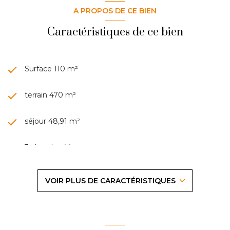
A PROPOS DE CE BIEN
Caractéristiques de ce bien
Surface 110 m²
terrain 470 m²
séjour 48,91 m²
3 chambre(s)
2 salle(s) d'eau
VOIR PLUS DE CARACTÉRISTIQUES
construit en 1949
cuisine américaine (équipée)