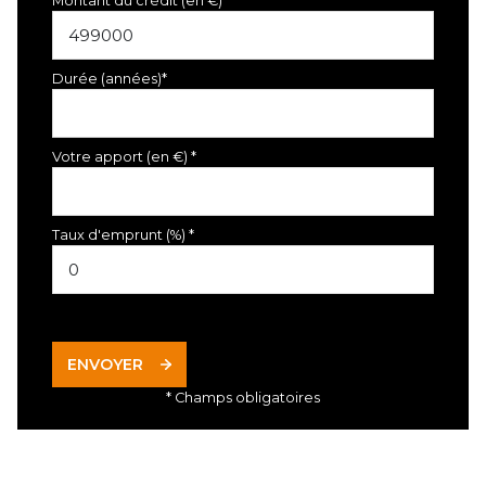
Montant du crédit (en €)*
Durée (années)*
Votre apport (en €) *
Taux d'emprunt (%) *
ENVOYER
* Champs obligatoires