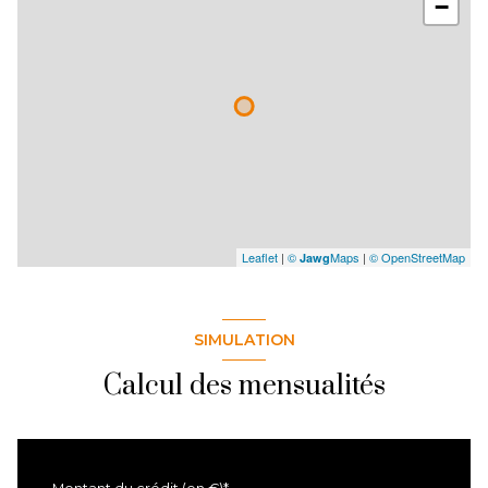
−
Leaflet
|
©
Maps
|
© OpenStreetMap
Jawg
SIMULATION
Calcul des mensualités