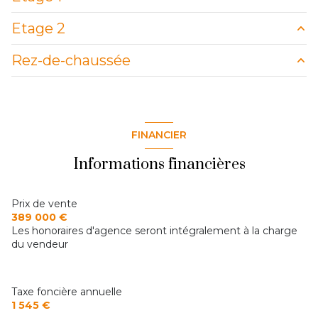
1 parking(s)
Etage 2
Entrée + Dgt avec PL
m²
exposition Nord-Sud
Rez-de-chaussée
WC
m²
Chambre 2
m²
cuisine
m²
3 niveau(x)
garage
m²
salon/sejour
m²
vue Dégagé
WC
m²
FINANCIER
salle d'eau
m²
Atelier / Chaufferie
m²
cave
Chambre 1
m²
Informations financières
Salle de jeux
m²
balcon
Prix de vente
389 000 €
Les honoraires d'agence seront intégralement à la charge
terrasse
du vendeur
arboré
Taxe foncière annuelle
1 545 €