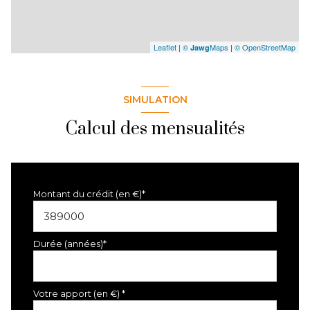
Leaflet
|
©
Maps
|
© OpenStreetMap
Jawg
SIMULATION
Calcul des mensualités
Montant du crédit (en €)*
Durée (années)*
Votre apport (en €) *