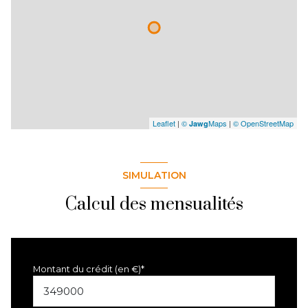
Leaflet
|
©
Maps
|
© OpenStreetMap
Jawg
SIMULATION
Calcul des mensualités
Montant du crédit (en €)*