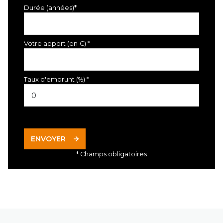
Durée (années)*
Votre apport (en €) *
Taux d'emprunt (%) *
ENVOYER
* Champs obligatoires