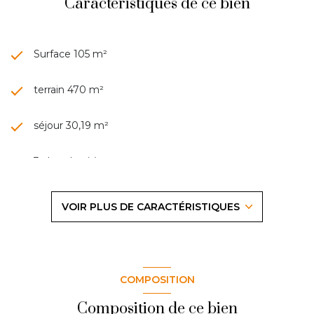
Caractéristiques de ce bien
Surface 105 m²
terrain 470 m²
séjour 30,19 m²
3 chambre(s)
1 salle(s) de bain
VOIR PLUS DE CARACTÉRISTIQUES
1 salle(s) d'eau
construit en 1980
COMPOSITION
cuisine séparée (équipée)
Composition de ce bien