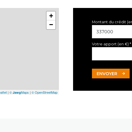
+
Montant du crédit (e
−
Votre apport (en €) *
ENVOYER
aflet
|
©
Maps
|
© OpenStreetMap
Jawg