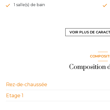
1 salle(s) de bain
cuisine séparée (équipée)
VOIR PLUS DE CARAC
1 garage(s)
exposition Est-Ouest
COMPOSIT
terrasse
Composition d
Rez-de-chaussée
Etage 1
entrée
salon/sejour
Palier