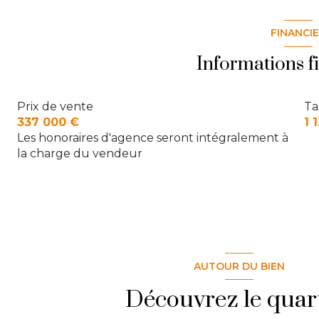
cuisine
Chambre 2
FINANCI
chambre 1
Chambre 3
Informations f
salle de bain
WC
WC
Prix de vente
Ta
337 000 €
1 
Les honoraires d'agence seront intégralement à
la charge du vendeur
AUTOUR DU BIEN
Découvrez le quar