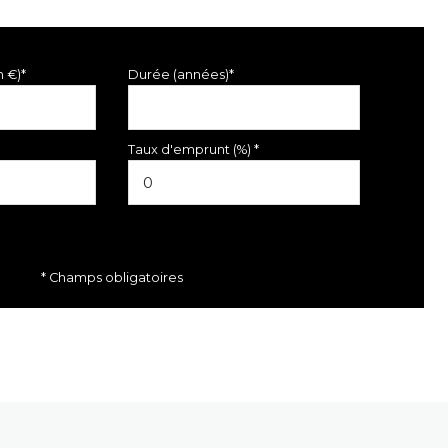
n €)*
Durée (années)*
Taux d'emprunt (%) *
* Champs obligatoires