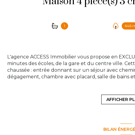
1
646 
L'agence ACCESS Immobilier vous propose en EXCLUSI
minutes des écoles, de la gare et du centre ville. Ce
chaussée : entrée donnant sur un séjour avec chemi
dégagement, chambre avec placard, salle de bains et 
avec lave mains. Vous disposerez également d'une terr
tout édifié sur un terrain de 646m2, exposition Est 
stationnement. Chauffage électrique. Le bien idéal d
AFFICHER P
notre agence au 01 39 83 30 30 ou par mail à conta
Les informations sur les risques auxquels ce bien est 
BILAN ÉNERG