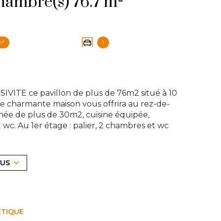
Maison 4 pièce(s) 3 chambre(s) 76.7 m²
m²
1
VITE ce pavillon de plus de 76m2 situé à 10
tte charmante maison vous offrira au rez-de-
née de plus de 30m2, cuisine équipée,
wc. Au 1er étage : palier, 2 chambres et wc
asse, d'un abri de jardin et d'un garage. Le
/ Ouest! Vous ne manquerez pas de
ans la charmante ville de Groslay. Contactez
LUS
ct@access-immo95.fr
exposé sont disponibles sur le site
Géorisques
ÉTIQUE