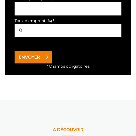
Taux d'emprunt (%) *
ENVOYER
* Champs obligatoires
A DÉCOUVRIR