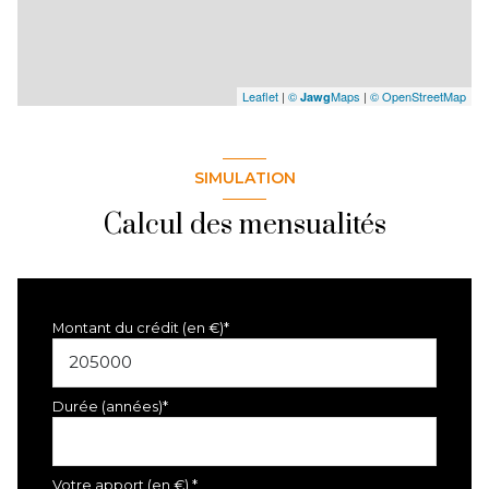
Leaflet
|
©
Maps
|
© OpenStreetMap
Jawg
SIMULATION
Calcul des mensualités
Montant du crédit (en €)*
Durée (années)*
Votre apport (en €) *