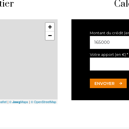
tier
Cal
+
Montant du crédit (e
−
Votre apport (en €) *
ENVOYER
aflet
|
©
Maps
|
© OpenStreetMap
Jawg