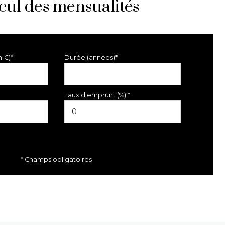
cul des mensualités
n €)*
Durée (années)*
Taux d'emprunt (%) *
* Champs obligatoires