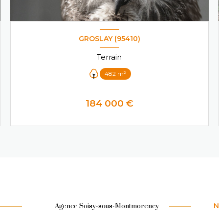
GROSLAY (95410)
Terrain
482 m²
184 000 €
VOIR LE BIEN
N
Agence Soisy-sous-Montmorency