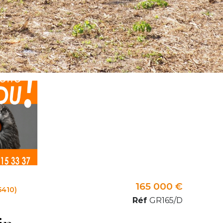
165 000 €
5410)
Réf
GR165/D