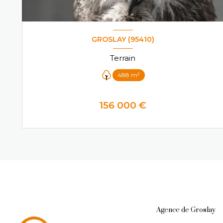
GROSLAY (95410)
Terrain
488 m²
156 000 €
VOIR LE BIEN
Agence de Groslay