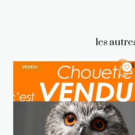
les autr
VENDU