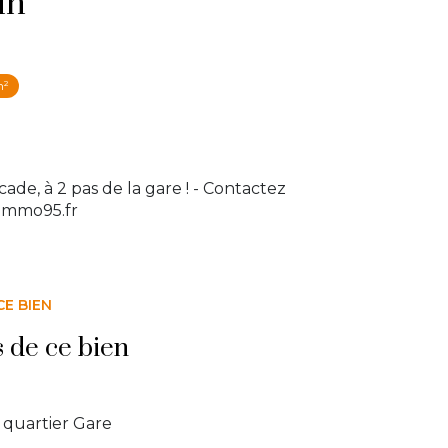
in
m²
cade, à 2 pas de la gare ! - Contactez
-immo95.fr
CE BIEN
s de ce bien
quartier Gare