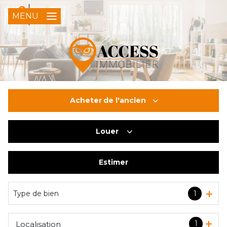
0
FR
MENU
Acheter
de l'ancien
Louer
De l'ancien
Du neuf
Estimer
à l'année
De l'immo pro
Type de bien
1
1
Localisation