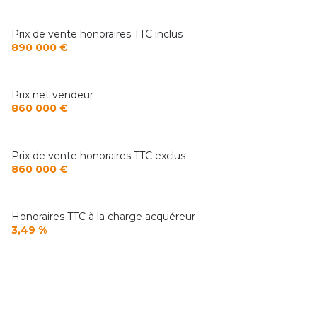
6 parking(s)
Prix de vente honoraires TTC inclus
890 000 €
exposition Nord-Sud
Prix net vendeur
2 niveau(x)
860 000 €
vue Sur le parc
Prix de vente honoraires TTC exclus
860 000 €
cave
terrasse
Honoraires TTC à la charge acquéreur
3,49 %
arboré
piscinable