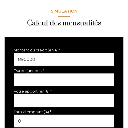
SIMULATION
Calcul des mensualités
Montant du crédit (en €)*
Durée (années)*
Votre apport (en €) *
Taux d'emprunt (%) *