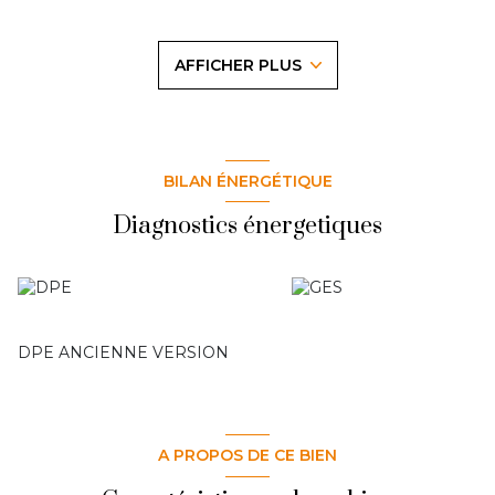
Sous-sol total. Dépendance de 55 m². Travaux à prévoir.
Venez découvrir cette belle demeure chez Access
Immobilier, vous n'en serez que séduit ! Contactez
AFFICHER PLUS
Alexandre Quéré au 06.01.15.33.37 /
contact@access-
immo95.fr
Les informations sur les risques auxquels ce bien est
exposé sont disponibles sur le site
Géorisques
BILAN ÉNERGÉTIQUE
Diagnostics énergetiques
DPE ANCIENNE VERSION
A PROPOS DE CE BIEN