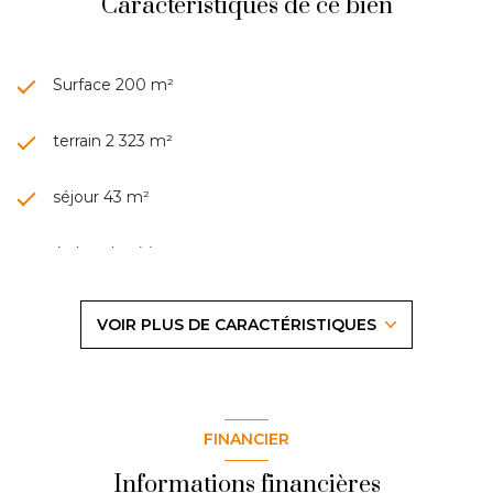
Caractéristiques de ce bien
Surface 200 m²
terrain 2 323 m²
séjour 43 m²
4 chambre(s)
1 salle(s) de bain
VOIR PLUS DE CARACTÉRISTIQUES
cuisine séparée (semi-équipée)
Chauffage individuel : radiateur (fioul)
FINANCIER
1 garage(s)
Informations financières