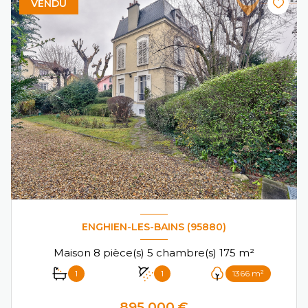
VENDU
ENGHIEN-LES-BAINS (95880)
Maison 8 pièce(s) 5 chambre(s) 175 m²
1
1
1366 m²
895 000 €