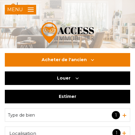
0
FR
MENU
Acheter
de l'ancien
Louer
De l'ancien
Du neuf
Estimer
à l'année
De l'immo pro
Type de bien
1
1
Localisation