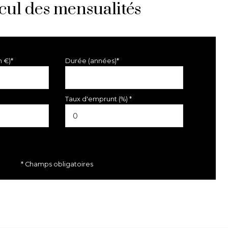
cul des mensualités
n €)*
Durée (années)*
Taux d'emprunt (%) *
* Champs obligatoires