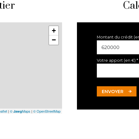
tier
Cal
+
Montant du crédit (e
−
Votre apport (en €) *
ENVOYER
aflet
|
©
Maps
|
© OpenStreetMap
Jawg