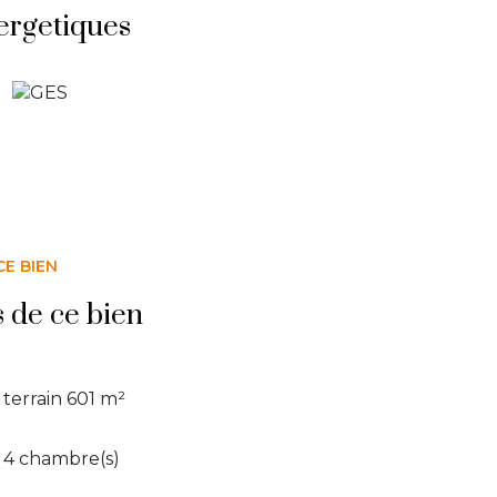
ergetiques
exposé sont disponibles sur le site
Géorisques
CE BIEN
s de ce bien
terrain 601 m²
4 chambre(s)