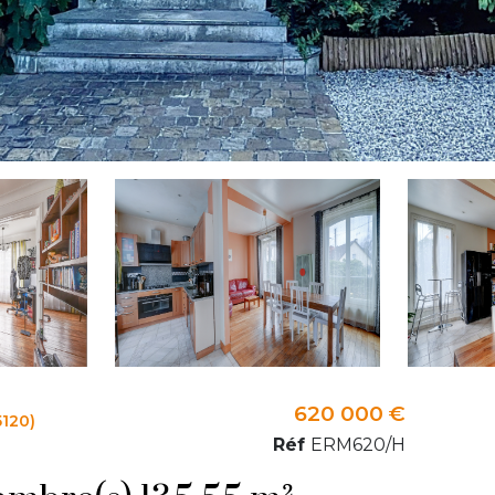
620 000 €
120)
Réf
ERM620/H