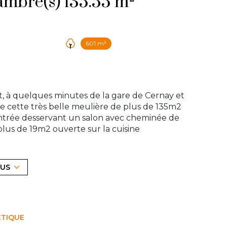
Maison 7 pièce(s) 4 chambre(s) 135.55 m²
601 m²
, à quelques minutes de la gare de Cernay et
e cette très belle meulière de plus de 135m2
 entrée desservant un salon avec cheminée de
lus de 19m2 ouverte sur la cuisine
e mains. Au second niveau: palier desservant
se suite parentale avec dressing, salle de
s avec placards et WC avec lave mains. Elle
LUS
uanderie, cave, atelier, cave à vins et
de 601m2 avec dépendance comprenant un
rché vous fera tomber sous le charme de son
ce au 01 39 83 30 30 ou par mail à
ÉTIQUE