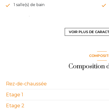
1 salle(s) de bain
construit en 1920
Chauffage individuel : radiateur (gaz)
VOIR PLUS DE CARAC
exposition Est-Ouest
COMPOSIT
terrasse
Composition d
Rez-de-chaussée
Etage 1
entrée
Etage 2
Salon
Palier