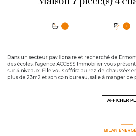
1
1
Dans un secteur pavillonaire et recherché de Ermont
des écoles, l'agence ACCESS Immobilier vous présent
sur 4 niveaux. Elle vous offrira au rez-de-chaussée:
plus de 23m2 et son coin bureau, salle à manger de p
entièrement équipée de plus de 13m2 et WC avec lav
une chambre avec terrasse, salle d'eau et une spacieu
bains et WC. Au dernier niveau: palier, deux chambre
AFFICHER P
vous offrira également un sous-sol total comprenant: b
chaufferie. Le tout édifié sur une belle parcelle 
sauna. Chauffage gaz. Cette meulière rare sur le ma
authenticité et de ses volumes. Contactez notre agen
BILAN ÉNERG
contact@access-immo95.fr