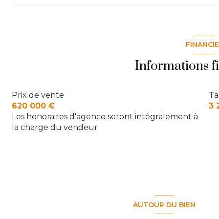
Salle à manger
chambre 1
Palier
cuisine
Suite parentale
Chambre 3
FINANCI
WC
salle d'eau
Chambre 4
Informations f
WC
Prix de vente
Ta
620 000 €
3 
Les honoraires d'agence seront intégralement à
la charge du vendeur
AUTOUR DU BIEN