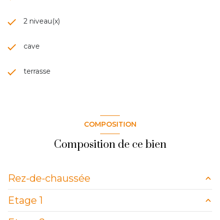
2 niveau(x)
cave
terrasse
COMPOSITION
Composition de ce bien
Rez-de-chaussée
Etage 1
entrée
parquet m²