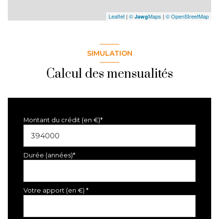
Leaflet
|
©
Maps
|
© OpenStreetMap
Jawg
SIMULATION
Calcul des mensualités
Montant du crédit (en €)*
Durée (années)*
Votre apport (en €) *