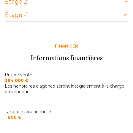
Etage 2
salon/sejour
26.71 m²
Palier
2.08 m²
cuisine
15.13 m²
Etage -1
salle d'eau
4.37 m²
Combles
10.11 (sol 25.45) m²
bureau
9.20 m²
cave
11.70 m²
chambre 1
11.28 m²
FINANCIER
Chambre 2
15.14 m²
Informations financières
Prix de vente
394 000 €
Les honoraires d'agence seront intégralement à la charge
du vendeur
Taxe foncière annuelle
1 800 €