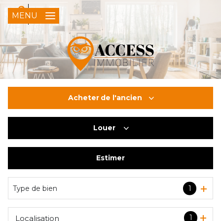
0
FR
MENU
Acheter
de l'ancien
Louer
De l'ancien
Du neuf
Estimer
à l'année
De l'immo pro
Type de bien
1
1
Localisation