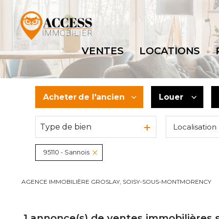
VENTES
LOCATIONS
Acheter
de l'ancien
Louer
Type de bien
Localisation
De l'ancien
à l'année
Du neuf
95110 - Sannois
De l'immo pro
AGENCE IMMOBILIÈRE GROSLAY, SOISY-SOUS-MONTMORENCY
1
annonce(s) de ventes immobilières 