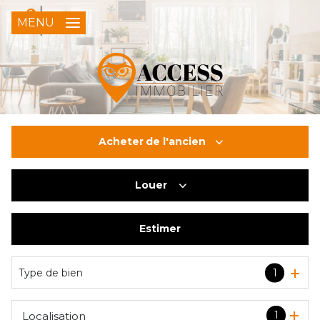
0
FR
MENU
Acheter
de l'ancien
Louer
De l'ancien
Du neuf
Estimer
à l'année
De l'immo pro
Type de bien
1
1
Localisation