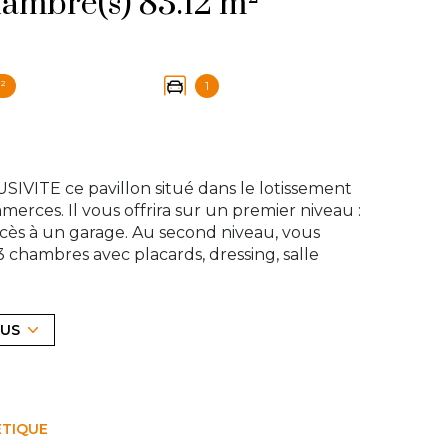
Maison 4 pièce(s) 3 chambre(s) 83.12 m²
²
1
IVITE ce pavillon situé dans le lotissement
erces. Il vous offrira sur un premier niveau :
ccès à un garage. Au second niveau, vous
 chambres avec placards, dressing, salle
ur une parcelle de 125m2 où vous pourrez
d'un jardin avec terrasse exposé plein ouest
. Charges ASL 32€/mois (espaces verts et
LUS
eulement à être remis au goût du jour mais
notre agence au 01 39 83 30 30 ou par mail à
ÉTIQUE
exposé sont disponibles sur le site
Géorisques