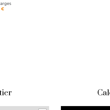
arges
 €
tier
Cal