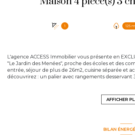
1
125 m
L'agence ACCESS Immobilier vous présente en EXCLUS
"Le Jardin des Menées", proche des écoles et des comm
entrée, séjour de plus de 26m2, cuisine séparée et a
découvrirez : un palier avec rangements desservant 3
d'eau et wc séparé avec lave-mains. Le tout édifié s
disposer d'une place de stationnement sur l'avant et 
pour profiter des beaux jours ! Chauffage électrique
AFFICHER P
antenne TV). Venez découvrir ce bien qui demande s
idéal pour un premier projet immobilier ! Contactez 
contact@access-immo95.fr
BILAN ÉNERG
Les informations sur les risques auxquels ce bien est 