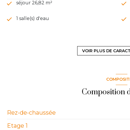
séjour 26,82 m²
1 salle(s) d'eau
cuisine séparée (semi-équipée)
VOIR PLUS DE CARAC
1 garage(s)
exposition Est-Ouest
COMPOSIT
2 niveau(x)
Composition d
Rez-de-chaussée
Etage 1
entrée