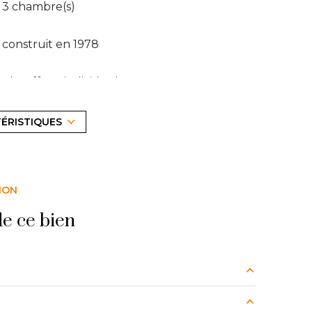
3 chambre(s)
construit en 1978
Chauffage individuel : convecteur
(electrique)
TÉRISTIQUES
1 parking(s)
2 côté(s) mitoyen(s)
ION
terrasse
e ce bien
2.5 m²