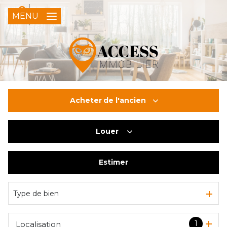
0
FR
MENU
Acheter
de l'ancien
Louer
De l'ancien
Du neuf
Estimer
à l'année
De l'immo pro
Type de bien
1
Localisation