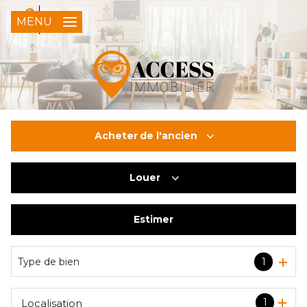
0
FR
MENU
Acheter
de l'ancien
Louer
De l'ancien
Du neuf
Estimer
à l'année
De l'immo pro
Type de bien
1
1
Localisation