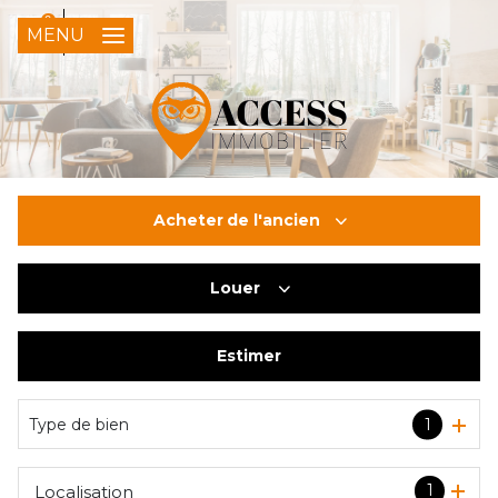
0
FR
MENU
Acheter
de l'ancien
Louer
De l'ancien
Du neuf
Estimer
à l'année
De l'immo pro
Type de bien
1
1
Localisation