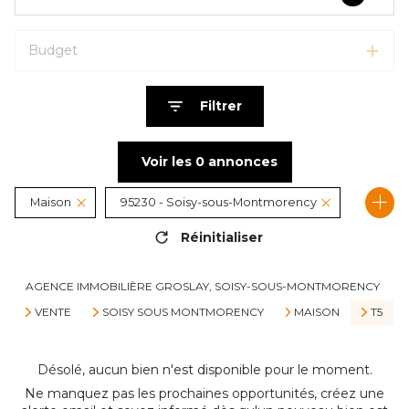
Budget
Filtrer
Voir les
0
annonces
Maison
95230 - Soisy-sous-Montmorency
Réinitialiser
5 Pièces
AGENCE IMMOBILIÈRE GROSLAY, SOISY-SOUS-MONTMORENCY
VENTE
SOISY SOUS MONTMORENCY
MAISON
T5
Désolé, aucun bien n'est disponible pour le moment.
Ne manquez pas les prochaines opportunités, créez une