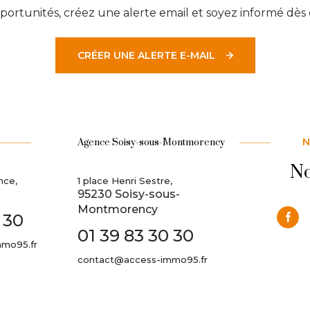
ortunités, créez une alerte email et soyez informé dès 
CRÉER UNE ALERTE E-MAIL
N
Agence Soisy-sous-Montmorency
No
nce,
1 place Henri Sestre,
95230 Soisy-sous-
Montmorency
 30
01 39 83 30 30
mo95.fr
contact@access-immo95.fr