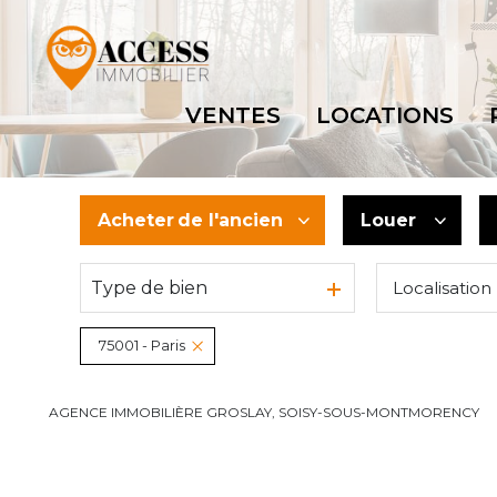
VENTES
LOCATIONS
Acheter
de l'ancien
Louer
Type de bien
Localisation
De l'ancien
à l'année
Du neuf
75001 - Paris
De l'immo pro
AGENCE IMMOBILIÈRE GROSLAY, SOISY-SOUS-MONTMORENCY