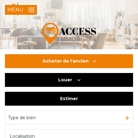
0
FR
MENU
Acheter
de l'ancien
Louer
De l'ancien
Du neuf
Estimer
à l'année
De l'immo pro
Type de bien