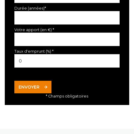
Durée (années)*
Votre apport (en €) *
Taux d'emprunt (%) *
ENVOYER
* Champs obligatoires