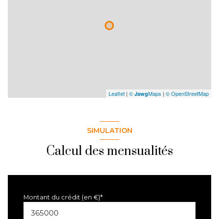
Leaflet
|
©
Maps
|
© OpenStreetMap
Jawg
SIMULATION
Calcul des mensualités
Montant du crédit (en €)*