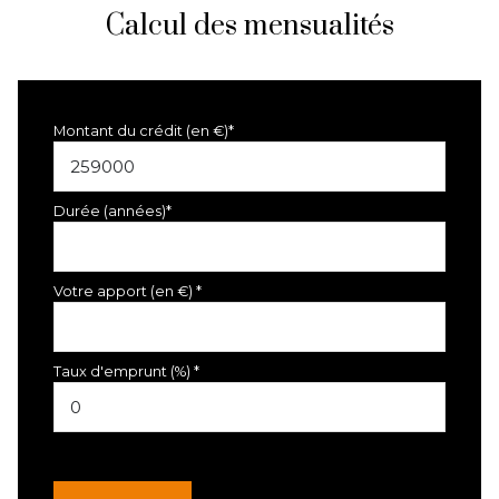
Calcul des mensualités
Montant du crédit (en €)*
Durée (années)*
Votre apport (en €) *
Taux d'emprunt (%) *