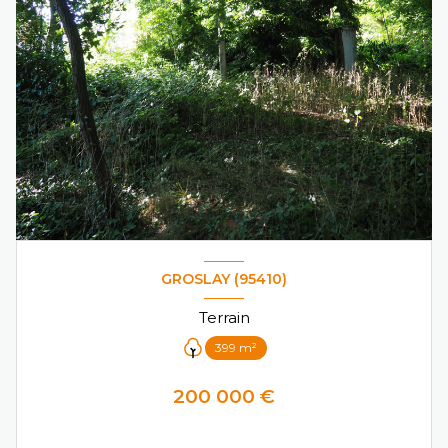
GROSLAY (95410)
Terrain
399 m²
200 000 €