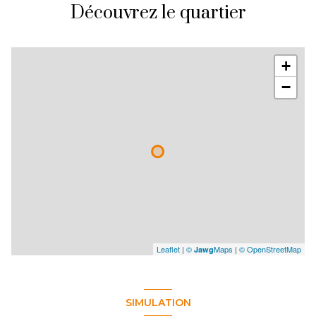
Découvrez le quartier
+
−
Leaflet
|
©
Maps
|
© OpenStreetMap
Jawg
SIMULATION