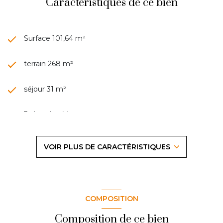
Caractéristiques de ce bien
Surface 101,64 m²
terrain 268 m²
séjour 31 m²
3 chambre(s)
1 salle(s) de bain
VOIR PLUS DE CARACTÉRISTIQUES
1 salle(s) d'eau
construit en 1980
COMPOSITION
cuisine séparée (équipée)
Composition de ce bien