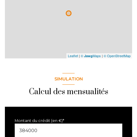
Leaflet
|
©
Maps
|
© OpenStreetMap
Jawg
SIMULATION
Calcul des mensualités
Montant du crédit (en €)*