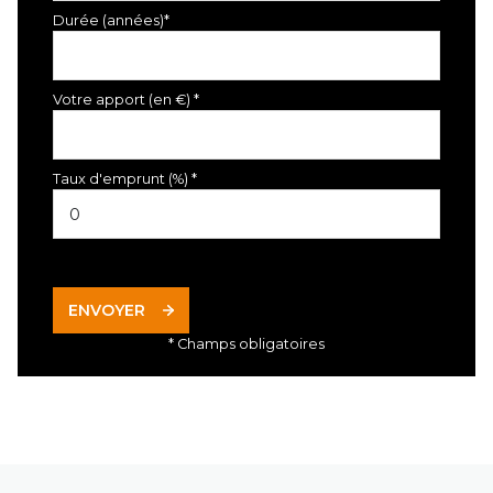
Durée (années)*
Votre apport (en €) *
Taux d'emprunt (%) *
ENVOYER
* Champs obligatoires