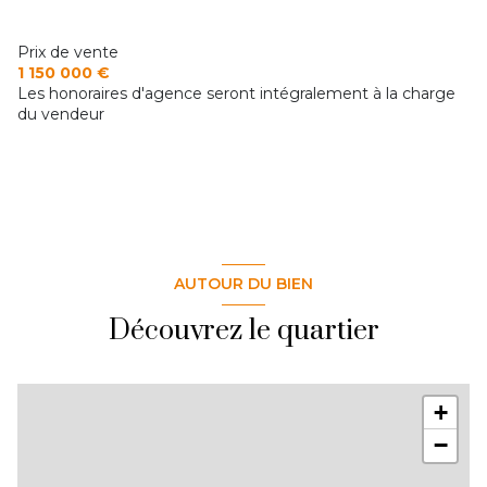
Chauffage individuel : radiateur (gaz)
Prix de vente
1 150 000 €
Les honoraires d'agence seront intégralement à la charge
2 parking(s)
du vendeur
exposition Est-Ouest
3 niveau(x)
terrasse
AUTOUR DU BIEN
Découvrez le quartier
+
−