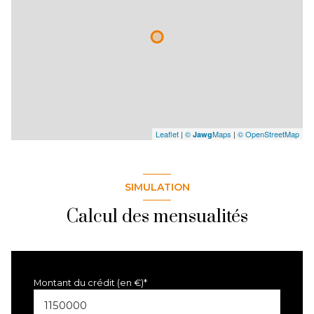
Leaflet
|
©
Maps
|
© OpenStreetMap
Jawg
SIMULATION
Calcul des mensualités
Montant du crédit (en €)*