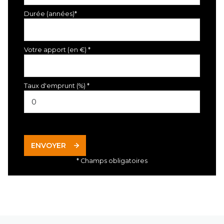
Durée (années)*
Votre apport (en €) *
Taux d'emprunt (%) *
ENVOYER
* Champs obligatoires