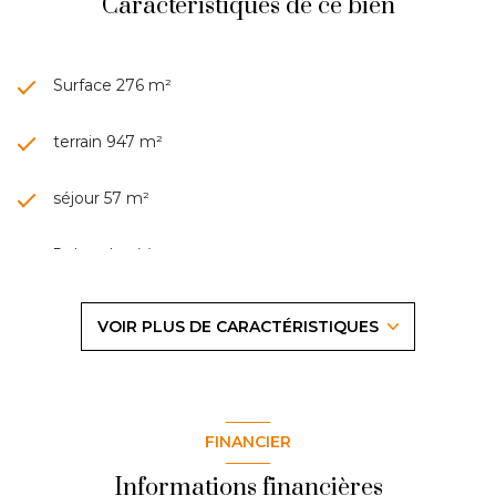
Caractéristiques de ce bien
Surface 276 m²
terrain 947 m²
séjour 57 m²
5 chambre(s)
1 salle(s) de bain
VOIR PLUS DE CARACTÉRISTIQUES
3 salle(s) d'eau
construit en 1972
FINANCIER
cuisine séparée (équipée)
Informations financières