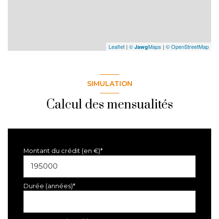
Leaflet
|
©
Maps
|
© OpenStreetMap
Jawg
SIMULATION
Calcul des mensualités
Montant du crédit (en €)*
Durée (années)*