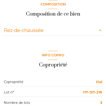
cuisine américaine (équipée)
COMPOSITION
Chauffage individuel : convecteur (electrique)
Composition de ce bien
1 garage(s)
Rez-de-chaussée
exposition Sud-Est
salon/sejour
22.35 m²
2ème étage
entrée
5.31 m²
INFO COPRO
salle de bain
3.28 m²
2 étage(s)
Copropriété
chambre
10.40 m²
vue sur le parc
cuisine
5.48 m²
Copropriété
Oui
balcon
Lot n°
117-137-216
Nombre de lots
3