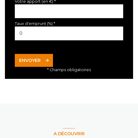
Votre apport (en €) *
Taux d'emprunt (%) *
ENVOYER
* Champs obligatoires
A DÉCOUVRIR