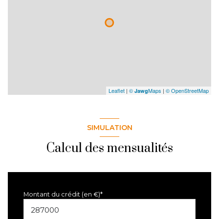
Leaflet
|
©
Maps
|
© OpenStreetMap
Jawg
SIMULATION
Calcul des mensualités
Montant du crédit (en €)*