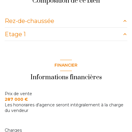
Composition de ce bien
1 garage(s)
Rez-de-chaussée
1 parking(s)
Etage 1
Entrée avec pl
5.06 m²
exposition Est-Ouest
WC
.99 m²
Palier
2.56 m²
Séjour double avec cheminée
29.41 m²
1 côté(s) mitoyen(s)
chambre 1 avec Pl
12.05 m²
FINANCIER
cuisine
9.42 m²
Chambre 2 avec Pl
12.38 m²
2 niveau(x)
Informations financières
Chambre 3
7.77 m²
terrasse
salle de bains avec WC
4.82 m²
Prix de vente
287 000 €
Pièce
3.13 m²
Les honoraires d'agence seront intégralement à la charge
du vendeur
Charges