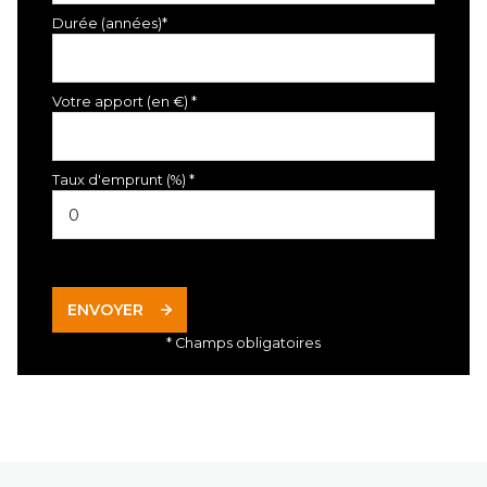
Durée (années)*
Votre apport (en €) *
Taux d'emprunt (%) *
ENVOYER
* Champs obligatoires