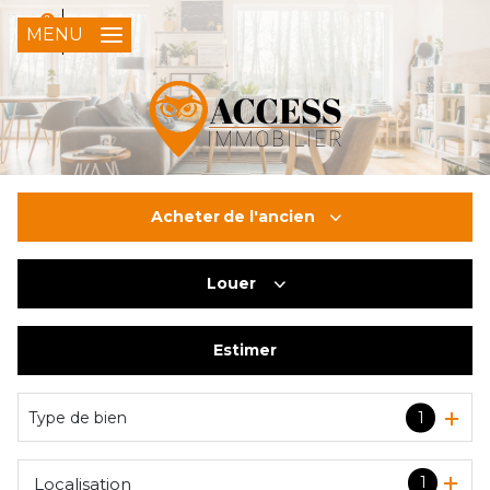
0
FR
MENU
Acheter
de l'ancien
Louer
De l'ancien
Du neuf
Estimer
à l'année
De l'immo pro
Type de bien
1
1
Localisation