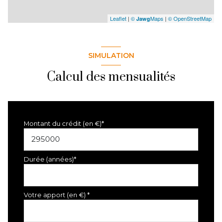
Leaflet
|
©
Maps
|
© OpenStreetMap
Jawg
SIMULATION
Calcul des mensualités
Montant du crédit (en €)*
Durée (années)*
Votre apport (en €) *